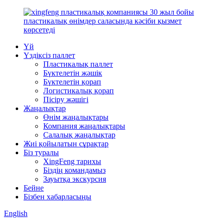
Үй
Үздіксіз паллет
Пластикалық паллет
Бүктелетін жәшік
Бүктелетін қорап
Логистикалық қорап
Пісіру жәшігі
Жаңалықтар
Өнім жаңалықтары
Компания жаңалықтары
Салалық жаңалықтар
Жиі қойылатын сұрақтар
Біз туралы
XingFeng тарихы
Біздің командамыз
Зауытқа экскурсия
Бейне
Бізбен хабарласыңы
English