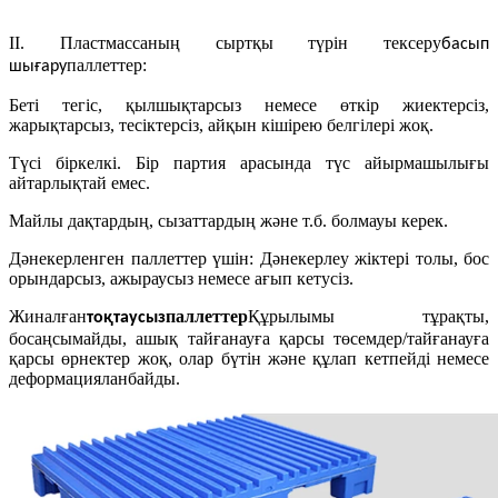
II. Пластмассаның сыртқы түрін тексеру
басып
паллеттер:
шығару
Беті тегіс, қылшықтарсыз немесе өткір жиектерсіз,
жарықтарсыз, тесіктерсіз, айқын кішірею белгілері жоқ.
Түсі біркелкі. Бір партия арасында түс айырмашылығы
айтарлықтай емес.
Майлы дақтардың, сызаттардың және т.б. болмауы керек.
Дәнекерленген паллеттер үшін: Дәнекерлеу жіктері толы, бос
орындарсыз, ажыраусыз немесе ағып кетусіз.
Жиналған
паллеттер
Құрылымы тұрақты,
тоқтаусыз
босаңсымайды, ашық тайғанауға қарсы төсемдер/тайғанауға
қарсы өрнектер жоқ, олар бүтін және құлап кетпейді немесе
деформацияланбайды.