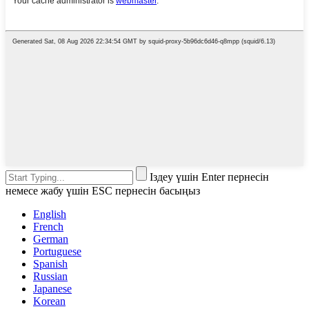
Іздеу үшін Enter пернесін
немесе жабу үшін ESC пернесін басыңыз
English
French
German
Portuguese
Spanish
Russian
Japanese
Korean