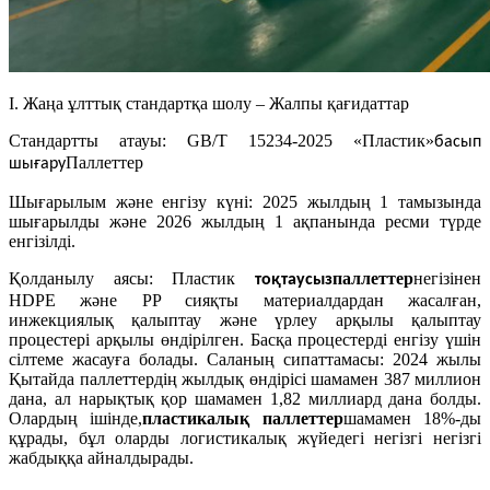
I. Жаңа ұлттық стандартқа шолу – Жалпы қағидаттар
Стандартты атауы: GB/T 15234-2025 «Пластик»
басып
Паллеттер
шығару
Шығарылым және енгізу күні: 2025 жылдың 1 тамызында
шығарылды және 2026 жылдың 1 ақпанында ресми түрде
енгізілді.
Қолданылу аясы: Пластик
паллеттер
негізінен
тоқтаусыз
HDPE және PP сияқты материалдардан жасалған,
инжекциялық қалыптау және үрлеу арқылы қалыптау
процестері арқылы өндірілген. Басқа процестерді енгізу үшін
сілтеме жасауға болады. Саланың сипаттамасы: 2024 жылы
Қытайда паллеттердің жылдық өндірісі шамамен 387 миллион
дана, ал нарықтық қор шамамен 1,82 миллиард дана болды.
Олардың ішінде,
пластикалық паллеттер
шамамен 18%-ды
құрады, бұл оларды логистикалық жүйедегі негізгі негізгі
жабдыққа айналдырады.