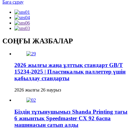
Баға сұрау
СОҢҒЫ ЖАЗБАЛАР
2026 жылғы жаңа ұлттық стандарт GB/T
15234-2025 | Пластикалық паллеттер үшін
қабылдау стандарты
2026 жылғы 26 наурыз
Біздің тұтынушымыз Shanda Printing тағы
6 жиынтық Speedmaster CX 92 баспа
машинасын сатып алды