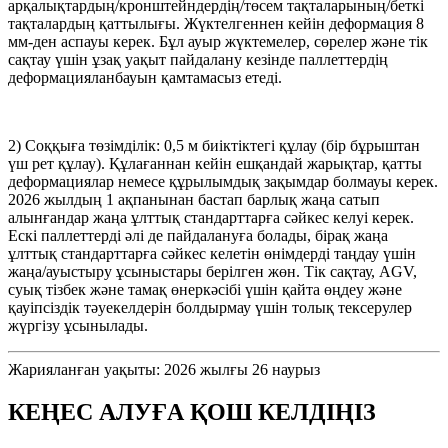
арқалықтардың/кронштейндердің/төсем тақталарының/беткі
тақталардың қаттылығы. Жүктелгеннен кейін деформация 8
мм-ден аспауы керек. Бұл ауыр жүктемелер, сөрелер және тік
сақтау үшін ұзақ уақыт пайдалану кезінде паллеттердің
деформацияланбауын қамтамасыз етеді.
2) Соққыға төзімділік: 0,5 м биіктіктегі құлау (бір бұрыштан
үш рет құлау). Құлағаннан кейін ешқандай жарықтар, қатты
деформациялар немесе құрылымдық зақымдар болмауы керек.
2026 жылдың 1 ақпанынан бастап барлық жаңа сатып
алынғандар жаңа ұлттық стандарттарға сәйкес келуі керек.
Ескі паллеттерді әлі де пайдалануға болады, бірақ жаңа
ұлттық стандарттарға сәйкес келетін өнімдерді таңдау үшін
жаңа/ауыстыру ұсыныстары берілген жөн. Тік сақтау, AGV,
суық тізбек және тамақ өнеркәсібі үшін қайта өңдеу және
қауіпсіздік тәуекелдерін болдырмау үшін толық тексерулер
жүргізу ұсынылады.
Жарияланған уақыты: 2026 жылғы 26 наурыз
КЕҢЕС АЛУҒА ҚОШ КЕЛДІҢІЗ