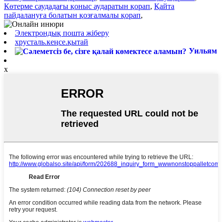
Көтерме саудадағы қоныс аударатын қорап
,
Қайта
пайдалануға болатын қозғалмалы қорап
,
Электрондық пошта жіберу
хрусталь.кеңсе.қытай
Уильям
x