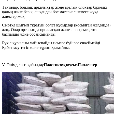
Тақталар, бойлық арқалықтар және аралық блоктар біркелкі
қалың және берік, ешқандай бос материал немесе жұқа
жиектер жоқ.
Сыртқа шығып тұратын болат құбырлар (қосылған жағдайда)
жоқ. Олар ортасында орналасқан және ашық емес, тот
баспайды және босаңсымайды.
Бүкіл құрылым майыспайды немесе бүйірге еңкеймейді.
Қабаттасу тегіс және тұрып қалмайды.
V. Өнімділікті қабылдау
Пластик
Паллеттер
тоқтаусыз