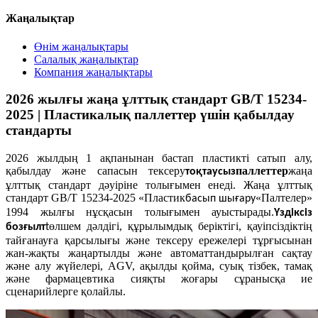
Жаңалықтар
Өнім жаңалықтары
Салалық жаңалықтар
Компания жаңалықтары
2026 жылғы жаңа ұлттық стандарт GB/T 15234-
2025 | Пластикалық паллеттер үшін қабылдау
стандарты
2026 жылдың 1 ақпанынан бастап пластикті сатып алу,
қабылдау және сапасын тексеру
паллеттер
жаңа
тоқтаусыз
ұлттық стандарт дәуіріне толығымен енеді. Жаңа ұлттық
стандарт GB/T 15234-2025 «Пластик
«Палтелер»
басып шығару
1994 жылғы нұсқасын толығымен ауыстырады.
Үздіксіз
өлшем дәлдігі, құрылымдық беріктігі, қауіпсіздіктің
бозғылт
t
тайғанауға қарсылығы және тексеру ережелері тұрғысынан
жан-жақты жаңартылды және автоматтандырылған сақтау
және алу жүйелері, AGV, ақылды қойма, суық тізбек, тамақ
және фармацевтика сияқты жоғары сұранысқа ие
сценарийлерге қолайлы.