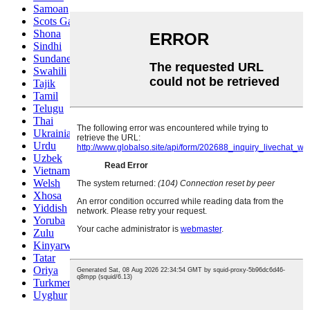
Samoan
Scots Gaelic
Shona
Sindhi
Sundanese
Swahili
Tajik
Tamil
Telugu
Thai
Ukrainian
Urdu
Uzbek
Vietnamese
Welsh
Xhosa
Yiddish
Yoruba
Zulu
Kinyarwanda
Tatar
Oriya
Turkmen
Uyghur