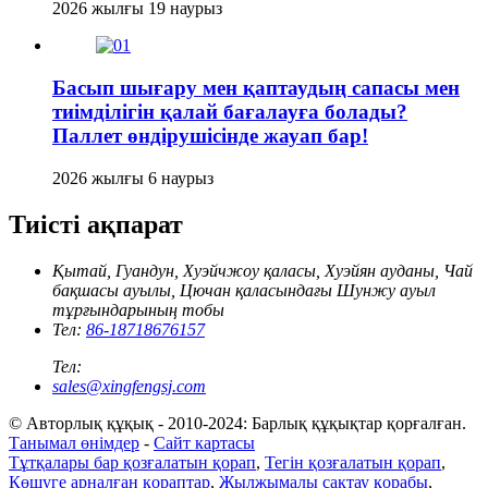
2026 жылғы 19 наурыз
Басып шығару мен қаптаудың сапасы мен
тиімділігін қалай бағалауға болады?
Паллет өндірушісінде жауап бар!
2026 жылғы 6 наурыз
Тиісті ақпарат
Қытай, Гуандун, Хуэйчжоу қаласы, Хуэйян ауданы, Чай
бақшасы ауылы, Цючан қаласындағы Шунжу ауыл
тұрғындарының тобы
Тел:
86-18718676157
Тел:
sales@xingfengsj.com
© Авторлық құқық - 2010-2024: Барлық құқықтар қорғалған.
Танымал өнімдер
-
Сайт картасы
Тұтқалары бар қозғалатын қорап
,
Тегін қозғалатын қорап
,
Көшуге арналған қораптар
,
Жылжымалы сақтау қорабы
,