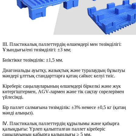
III. Пластикалық паллеттердің өлшемдері мен төзімділігі:
Ұзындығы/ені төзімділігі: ±3 мм;
Биіктікке төзімділік: ±1,5 мм.
Диагональды ауытқу, жазықтық және туралаудың бұзылуы
мәндері ұлттық стандарттарға қатаң сәйкес келуі тиіс.
Кіреберіс саңылауларының өлшемдері біркелкі және жүк
көтергіштермен, AGV-лармен және тік сақтау сөрелерімен
үйлесімді.
Бір паллет салмағына төзімділік: ±3% немесе ±0,5 кг (қатаң
мәнді алыңыз).
Ⅳ. Пластикалық паллеттердің құрылымы және қабырға
қалыңдығы: Үрлеп қалыпталған паллет кіреберіс
саңылауының қабырға қалыңдығы ≥ 5 мм.