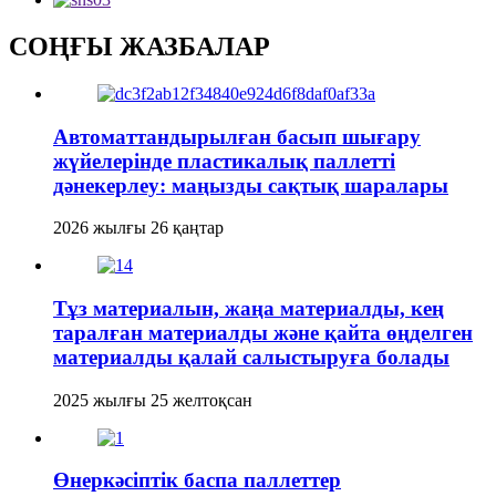
СОҢҒЫ ЖАЗБАЛАР
Автоматтандырылған басып шығару
жүйелерінде пластикалық паллетті
дәнекерлеу: маңызды сақтық шаралары
2026 жылғы 26 қаңтар
Тұз материалын, жаңа материалды, кең
таралған материалды және қайта өңделген
материалды қалай салыстыруға болады
2025 жылғы 25 желтоқсан
Өнеркәсіптік баспа паллеттер