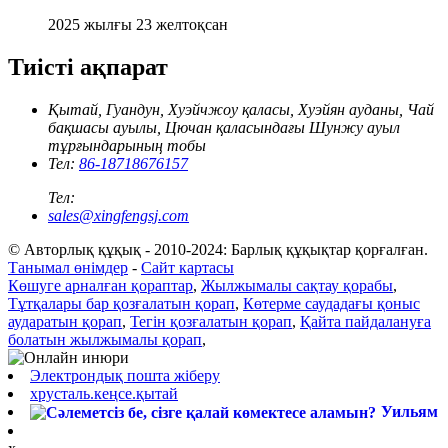
2025 жылғы 23 желтоқсан
Тиісті ақпарат
Қытай, Гуандун, Хуэйчжоу қаласы, Хуэйян ауданы, Чай
бақшасы ауылы, Цючан қаласындағы Шунжу ауыл
тұрғындарының тобы
Тел:
86-18718676157
Тел:
sales@xingfengsj.com
© Авторлық құқық - 2010-2024: Барлық құқықтар қорғалған.
Танымал өнімдер
-
Сайт картасы
Көшуге арналған қораптар
,
Жылжымалы сақтау қорабы
,
Тұтқалары бар қозғалатын қорап
,
Көтерме саудадағы қоныс
аударатын қорап
,
Тегін қозғалатын қорап
,
Қайта пайдалануға
болатын жылжымалы қорап
,
Электрондық пошта жіберу
хрусталь.кеңсе.қытай
Уильям