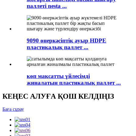
паллеті nesta ...
9090 өнеркәсіптік ауыр HDPE
пластикалық паллет ...
көп мақсатты үйлесімді
жиналатын пластикалық паллет ...
КЕҢЕС АЛУҒА ҚОШ КЕЛДІҢІЗ
Баға сұрау