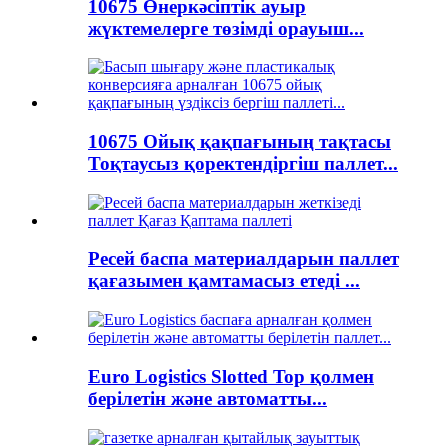
10675 Өнеркәсіптік ауыр
жүктемелерге төзімді орауыш...
10675 Ойық қақпағының тақтасы
Тоқтаусыз қоректендіргіш паллет...
Ресей баспа материалдарын паллет
қағазымен қамтамасыз етеді ...
Euro Logistics Slotted Top қолмен
берілетін және автоматты...