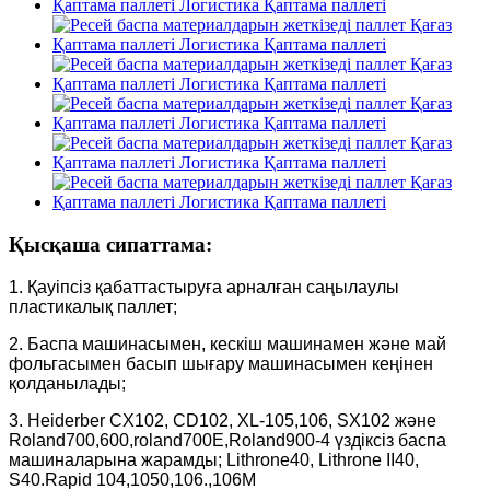
Қысқаша сипаттама:
1. Қауіпсіз қабаттастыруға арналған саңылаулы
пластикалық паллет;
2. Баспа машинасымен, кескіш машинамен және май
фольгасымен басып шығару машинасымен кеңінен
қолданылады;
3. Heiderber CX102, CD102, XL-105,106, SX102 және
Roland700,600,roland700E,Roland900-4 үздіксіз баспа
машиналарына жарамды; Lithrone40, Lithrone II40,
S40.Rapid 104,1050,106.,106M