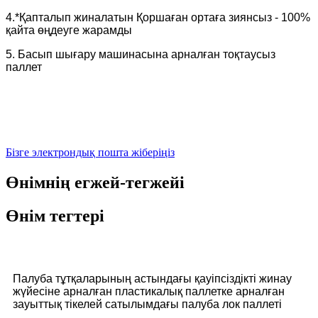
4.*Қапталып жиналатын Қоршаған ортаға зиянсыз - 100%
қайта өңдеуге жарамды
5. Басып шығару машинасына арналған тоқтаусыз
паллет
Бізге электрондық пошта жіберіңіз
Өнімнің егжей-тегжейі
Өнім тегтері
Палуба тұтқаларының астындағы қауіпсіздікті жинау
жүйесіне арналған пластикалық паллетке арналған
зауыттық тікелей сатылымдағы палуба лок паллеті