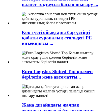
паллет тоқтаусыз басып шығару ...
Көк түсті ойықтары бар үстіңгі
қабаты еуропалық стильдегі PE
инъекциясы ...
Euro Logistics Slotted Top қолмен
берілетін және автоматты...
Жаңа дизайндағы жалпақ
жоғарғы панельді басып шығару