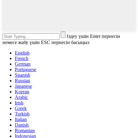
Іздеу үшін Enter пернесін
немесе жабу үшін ESC пернесін басыңыз
English
French
German
Portuguese
Spanish
Russian
Japanese
Korean
Arabic
Irish
Greek
Turkish
Italian
Danish
Romanian
Indonesian