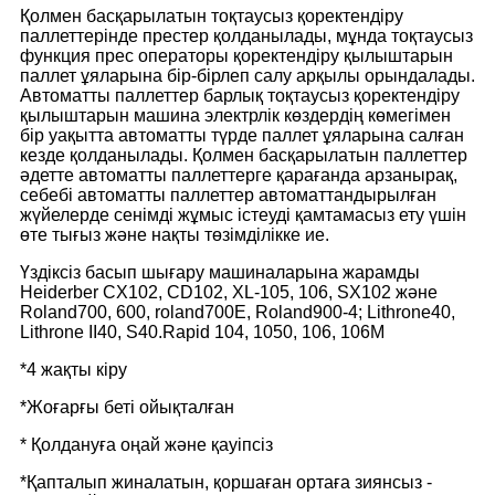
Қолмен басқарылатын тоқтаусыз қоректендіру
паллеттерінде престер қолданылады, мұнда тоқтаусыз
функция прес операторы қоректендіру қылыштарын
паллет ұяларына бір-бірлеп салу арқылы орындалады.
Автоматты паллеттер барлық тоқтаусыз қоректендіру
қылыштарын машина электрлік көздердің көмегімен
бір уақытта автоматты түрде паллет ұяларына салған
кезде қолданылады. Қолмен басқарылатын паллеттер
әдетте автоматты паллеттерге қарағанда арзанырақ,
себебі автоматты паллеттер автоматтандырылған
жүйелерде сенімді жұмыс істеуді қамтамасыз ету үшін
өте тығыз және нақты төзімділікке ие.
Үздіксіз басып шығару машиналарына жарамды
Heiderber CX102, CD102, XL-105, 106, SX102 және
Roland700, 600, roland700E, Roland900-4; Lithrone40,
Lithrone II40, S40.Rapid 104, 1050, 106, 106M
*4 жақты кіру
*Жоғарғы беті ойықталған
* Қолдануға оңай және қауіпсіз
*Қапталып жиналатын, қоршаған ортаға зиянсыз -