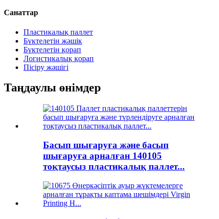
Санаттар
Пластикалық паллет
Бүктелетін жәшік
Бүктелетін қорап
Логистикалық қорап
Пісіру жәшігі
Таңдаулы өнімдер
Басып шығаруға және басып
шығаруға арналған 140105
тоқтаусыз пластикалық паллет...