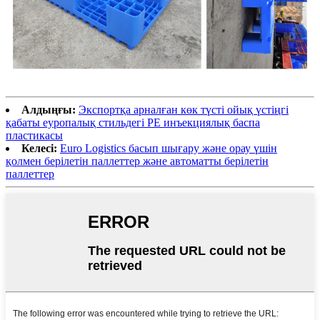
Алдыңғы:
Экспортқа арналған көк түсті ойық үстіңгі
қабаты еуропалық стильдегі PE инъекциялық баспа
пластикасы
Келесі:
Euro Logistics басып шығару және орау үшін
қолмен берілетін паллеттер және автоматты берілетін
паллеттер