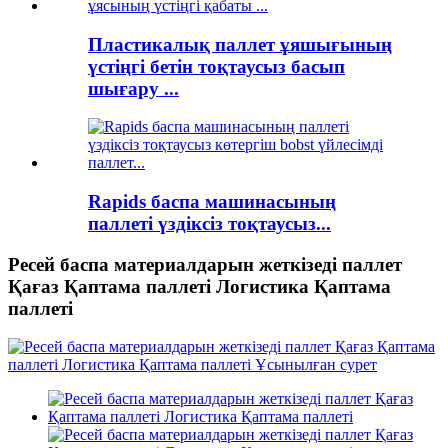
Пластикалық паллет ұяшығының
үстіңгі бетін тоқтаусыз басып
шығару ...
Rapids баспа машинасының
паллеті үздіксіз тоқтаусыз...
Ресей баспа материалдарын жеткізеді паллет
Қағаз Қаптама паллеті Логистика Қаптама
паллеті