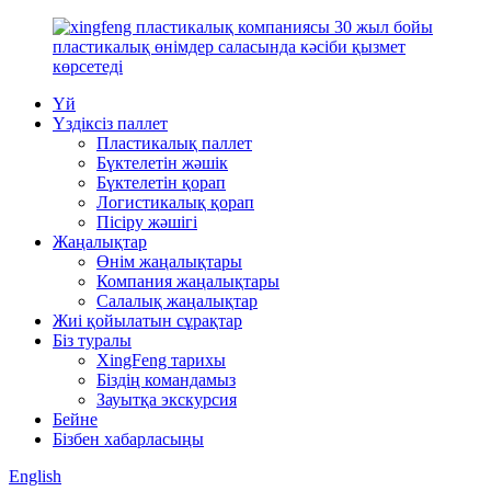
Үй
Үздіксіз паллет
Пластикалық паллет
Бүктелетін жәшік
Бүктелетін қорап
Логистикалық қорап
Пісіру жәшігі
Жаңалықтар
Өнім жаңалықтары
Компания жаңалықтары
Салалық жаңалықтар
Жиі қойылатын сұрақтар
Біз туралы
XingFeng тарихы
Біздің командамыз
Зауытқа экскурсия
Бейне
Бізбен хабарласыңы
English