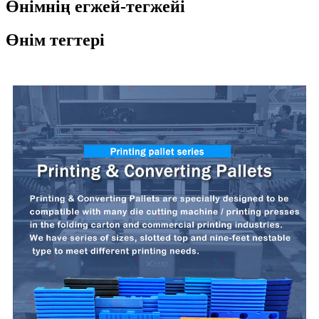
Өнімнің егжей-тегжейі
Өнім тегтері