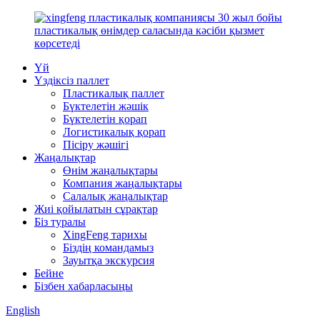
Үй
Үздіксіз паллет
Пластикалық паллет
Бүктелетін жәшік
Бүктелетін қорап
Логистикалық қорап
Пісіру жәшігі
Жаңалықтар
Өнім жаңалықтары
Компания жаңалықтары
Салалық жаңалықтар
Жиі қойылатын сұрақтар
Біз туралы
XingFeng тарихы
Біздің командамыз
Зауытқа экскурсия
Бейне
Бізбен хабарласыңы
English