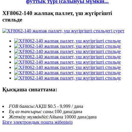
футтық түрі (салынуы мүмкін...
XF8062-140 жалпақ паллет, үш жүгіргішті
стильде
Қысқаша сипаттама:
FOB бағасы:
АҚШ $0.5 - 9,999 / дана
Ең аз тапсырыс саны:
100 дана/дана
Жеткізу мүмкіндігі:
Айына 10000 дана/дана
Бізге электрондық пошта жіберіңіз