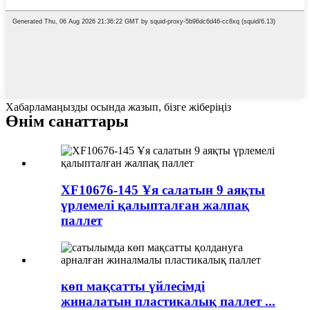
Хабарламаңызды осында жазып, бізге жіберіңіз
Өнім санаттары
XF10676-145 Ұя салатын 9 аяқты
үрлемелі қалыпталған жалпақ
паллет
көп мақсатты үйлесімді
жиналатын пластикалық паллет ...