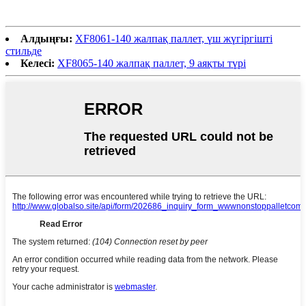
Алдыңғы:
XF8061-140 жалпақ паллет, үш жүгіргішті
стильде
Келесі:
XF8065-140 жалпақ паллет, 9 аяқты түрі