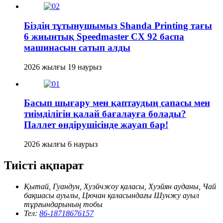
Біздің тұтынушымыз Shanda Printing тағы
6 жиынтық Speedmaster CX 92 баспа
машинасын сатып алды
2026 жылғы 19 наурыз
Басып шығару мен қаптаудың сапасы мен
тиімділігін қалай бағалауға болады?
Паллет өндірушісінде жауап бар!
2026 жылғы 6 наурыз
Тиісті ақпарат
Қытай, Гуандун, Хуэйчжоу қаласы, Хуэйян ауданы, Чай
бақшасы ауылы, Цючан қаласындағы Шунжу ауыл
тұрғындарының тобы
Тел:
86-18718676157