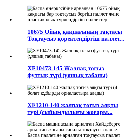
10675 Ойық қақпағының тақтасы
Тоқтаусыз қоректендіргіш паллет...
XF10473-145 Жалпақ тоғыз
футтық түрі (ұяшық табаны)
XF1210-140 жалпақ тоғыз аяқты
түрі (сыйымдылығы жоғары...