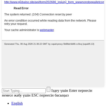
Іздеу үшін Enter пернесін
немесе жабу үшін ESC пернесін басыңыз
English