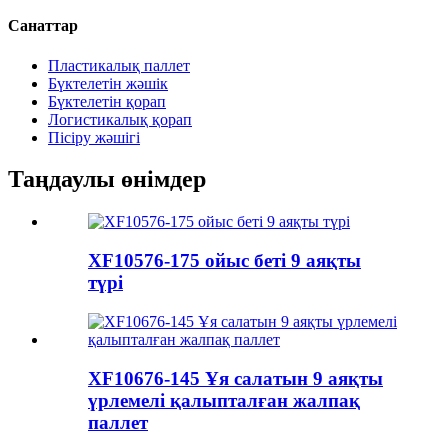
Санаттар
Пластикалық паллет
Бүктелетін жәшік
Бүктелетін қорап
Логистикалық қорап
Пісіру жәшігі
Таңдаулы өнімдер
XF10576-175 ойыс беті 9 аяқты
түрі
XF10676-145 Ұя салатын 9 аяқты
үрлемелі қалыпталған жалпақ
паллет