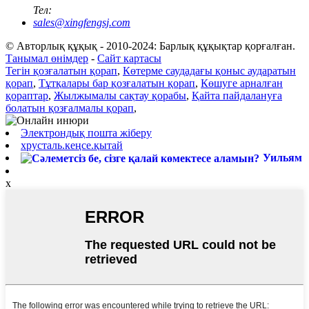
Тел:
sales@xingfengsj.com
© Авторлық құқық - 2010-2024: Барлық құқықтар қорғалған.
Танымал өнімдер
-
Сайт картасы
Тегін қозғалатын қорап
,
Көтерме саудадағы қоныс аударатын
қорап
,
Тұтқалары бар қозғалатын қорап
,
Көшуге арналған
қораптар
,
Жылжымалы сақтау қорабы
,
Қайта пайдалануға
болатын қозғалмалы қорап
,
Электрондық пошта жіберу
хрусталь.кеңсе.қытай
Уильям
x