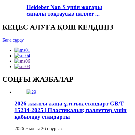
Heideber Non S үшін жоғары
сапалы тоқтаусыз паллет ...
КЕҢЕС АЛУҒА ҚОШ КЕЛДІҢІЗ
Баға сұрау
СОҢҒЫ ЖАЗБАЛАР
2026 жылғы жаңа ұлттық стандарт GB/T
15234-2025 | Пластикалық паллеттер үшін
қабылдау стандарты
2026 жылғы 26 наурыз