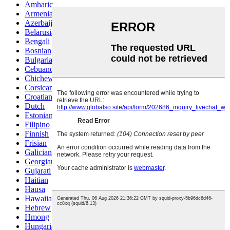
Amharic
Armenian
Azerbaijani
Belarusian
Bengali
Bosnian
Bulgarian
Cebuano
Chichewa
Corsican
Croatian
Dutch
Estonian
Filipino
Finnish
Frisian
Galician
Georgian
Gujarati
Haitian
Hausa
Hawaiian
Hebrew
Hmong
Hungarian