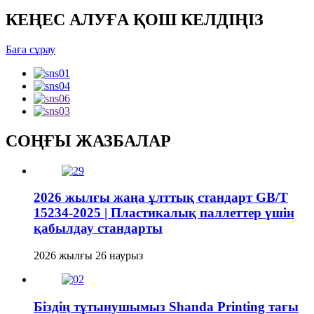
КЕҢЕС АЛУҒА ҚОШ КЕЛДІҢІЗ
Баға сұрау
СОҢҒЫ ЖАЗБАЛАР
2026 жылғы жаңа ұлттық стандарт GB/T
15234-2025 | Пластикалық паллеттер үшін
қабылдау стандарты
2026 жылғы 26 наурыз
Біздің тұтынушымыз Shanda Printing тағы