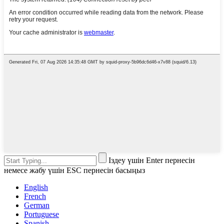
Іздеу үшін Enter пернесін
немесе жабу үшін ESC пернесін басыңыз
English
French
German
Portuguese
Spanish