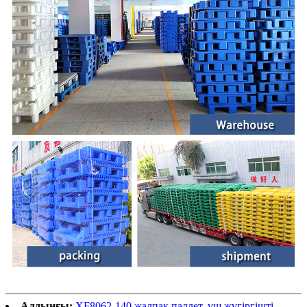
Алдыңғы:
XF8062-140 жалпақ паллет, үш жүгіргішті