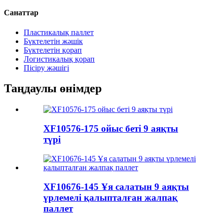
Санаттар
Пластикалық паллет
Бүктелетін жәшік
Бүктелетін қорап
Логистикалық қорап
Пісіру жәшігі
Таңдаулы өнімдер
XF10576-175 ойыс беті 9 аяқты
түрі
XF10676-145 Ұя салатын 9 аяқты
үрлемелі қалыпталған жалпақ
паллет