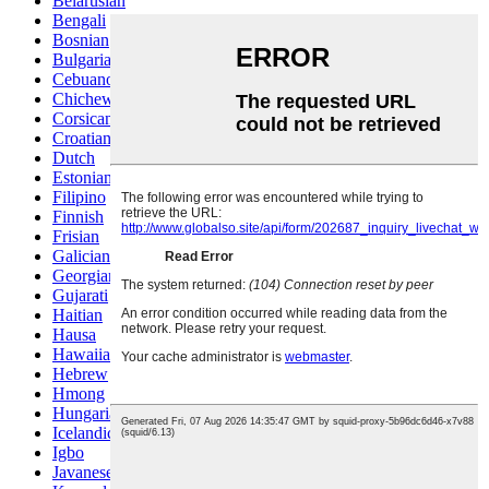
Belarusian
Bengali
Bosnian
Bulgarian
Cebuano
Chichewa
Corsican
Croatian
Dutch
Estonian
Filipino
Finnish
Frisian
Galician
Georgian
Gujarati
Haitian
Hausa
Hawaiian
Hebrew
Hmong
Hungarian
Icelandic
Igbo
Javanese