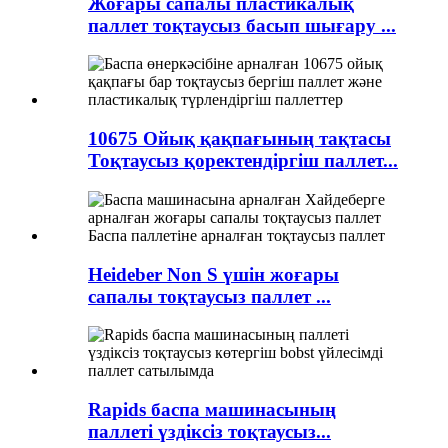
Жоғары сапалы пластикалық
паллет тоқтаусыз басып шығару ...
10675 Ойық қақпағының тақтасы
Тоқтаусыз қоректендіргіш паллет...
Heideber Non S үшін жоғары
сапалы тоқтаусыз паллет ...
Rapids баспа машинасының
паллеті үздіксіз тоқтаусыз...