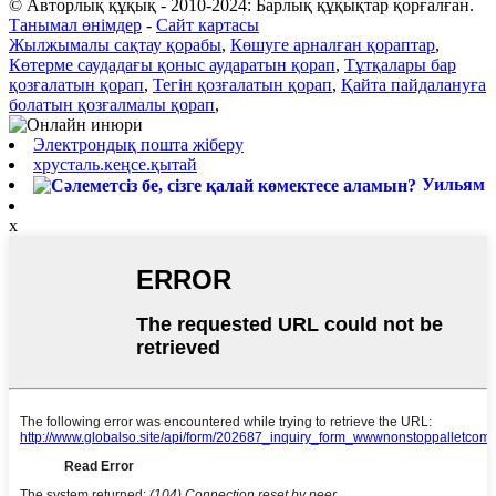
© Авторлық құқық - 2010-2024: Барлық құқықтар қорғалған.
Танымал өнімдер
-
Сайт картасы
Жылжымалы сақтау қорабы
,
Көшуге арналған қораптар
,
Көтерме саудадағы қоныс аударатын қорап
,
Тұтқалары бар
қозғалатын қорап
,
Тегін қозғалатын қорап
,
Қайта пайдалануға
болатын қозғалмалы қорап
,
Электрондық пошта жіберу
хрусталь.кеңсе.қытай
Уильям
x