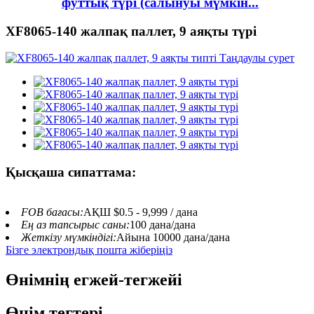
футтық түрі (салынуы мүмкін...
XF8065-140 жалпақ паллет, 9 аяқты түрі
Қысқаша сипаттама:
FOB бағасы:
АҚШ $0.5 - 9,999 / дана
Ең аз тапсырыс саны:
100 дана/дана
Жеткізу мүмкіндігі:
Айына 10000 дана/дана
Бізге электрондық пошта жіберіңіз
Өнімнің егжей-тегжейі
Өнім тегтері