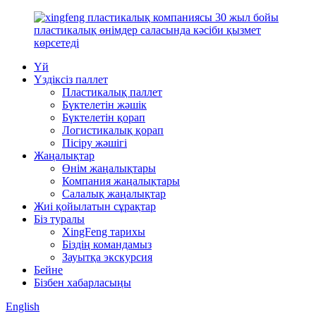
Үй
Үздіксіз паллет
Пластикалық паллет
Бүктелетін жәшік
Бүктелетін қорап
Логистикалық қорап
Пісіру жәшігі
Жаңалықтар
Өнім жаңалықтары
Компания жаңалықтары
Салалық жаңалықтар
Жиі қойылатын сұрақтар
Біз туралы
XingFeng тарихы
Біздің командамыз
Зауытқа экскурсия
Бейне
Бізбен хабарласыңы
English