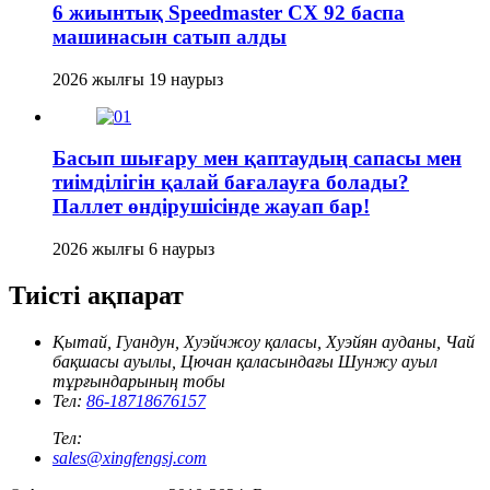
6 жиынтық Speedmaster CX 92 баспа
машинасын сатып алды
2026 жылғы 19 наурыз
Басып шығару мен қаптаудың сапасы мен
тиімділігін қалай бағалауға болады?
Паллет өндірушісінде жауап бар!
2026 жылғы 6 наурыз
Тиісті ақпарат
Қытай, Гуандун, Хуэйчжоу қаласы, Хуэйян ауданы, Чай
бақшасы ауылы, Цючан қаласындағы Шунжу ауыл
тұрғындарының тобы
Тел:
86-18718676157
Тел:
sales@xingfengsj.com